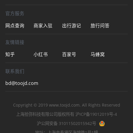
官方服务
网点查询
商家入驻
出行游记
旅行问答
友情链接
知乎
小红书
百家号
马蜂窝
联系我们
bd@toojd.com
Copyright © 2019
www.toojd.com
. All Rights Reserved
上海拾弥科技有限公司版权所有
沪ICP备19012019号-4
沪公网安备 31011502015942号
地址：上海市奉贤区海坤路1号1幢