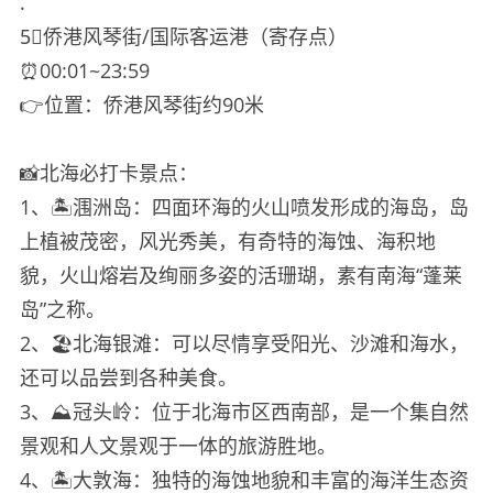
.
5⃣️侨港风琴街/国际客运港（寄存点）
⏰00:01~23:59
👉位置：侨港风琴街约90米
📸北海必打卡景点：
1、🏝️涠洲岛：四面环海的火山喷发形成的海岛，岛
上植被茂密，风光秀美，有奇特的海蚀、海积地
貌，火山熔岩及绚丽多姿的活珊瑚，素有南海“蓬莱
岛”之称。
2、🏖️北海银滩：可以尽情享受阳光、沙滩和海水，
还可以品尝到各种美食。
3、⛰冠头岭：位于北海市区西南部，是一个集自然
景观和人文景观于一体的旅游胜地。
4、🏝️大敦海：独特的海蚀地貌和丰富的海洋生态资