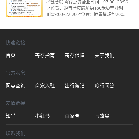
门行李寄存攻略
✅曾厝垵·寄存点⏰营业时间：07:00~23:59
📍位置：距曾厝垵牌坊约180米⏰营业时
间:09:00~22:20📍位置：距曾厝垵约200米
✅厦门北站·寄存点⏰营业时间：
08:00~23:00📍位置：距厦门北站约50米⏰
营业时间:06:50~23:00📍位置：距厦门北站
快速链接
首页
寄存指南
寄存保障
关于我们
官方服务
网点查询
商家入驻
出行游记
旅行问答
友情链接
知乎
小红书
百家号
马蜂窝
联系我们