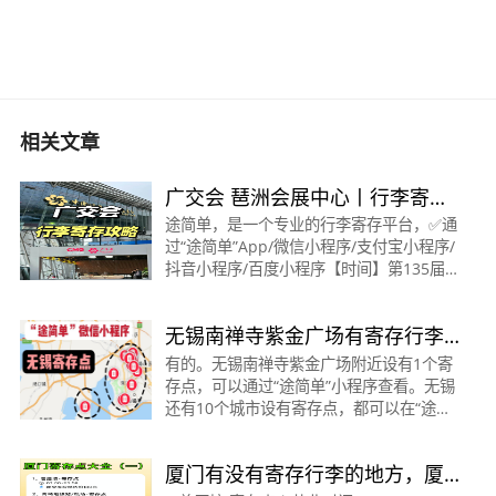
相关文章
广交会 琶洲会展中心丨行李寄存
攻略大全
途简单，是一个专业的行李寄存平台，✅通
过“途简单”App/微信小程序/支付宝小程序/
抖音小程序/百度小程序【时间】第135届广
交会总共三期哦！1⃣️2024年4月15日-19日
家电、机械、五金、材料、化工、电力设
无锡南禅寺紫金广场有寄存行李
备、车辆等2⃣️20
的地方吗？位置和收费？无锡寄
有的。无锡南禅寺紫金广场附近设有1个寄
存点，可以通过“途简单”小程序查看。无锡
存
还有10个城市设有寄存点，都可以在“途简
单”上查询。1、南禅寺寄存点:收费情况:行
李箱10元/天，背包5元/天营业时间:08:30-
厦门有没有寄存行李的地方，厦
21:30地址:距地铁