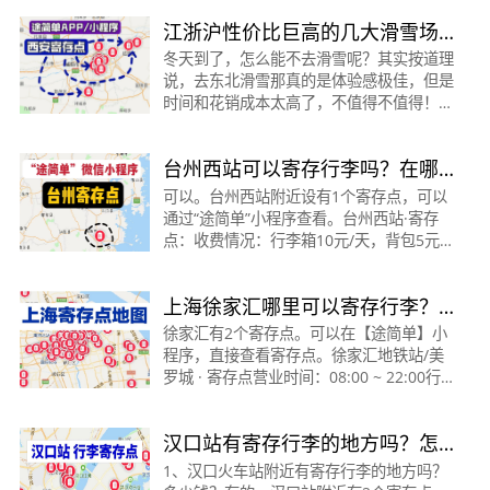
寄存点:收费情况:行李箱10元/天，背包5元/
江浙沪性价比巨高的几大滑雪场
天（“途简单
丨不去东北也能身临其境
冬天到了，怎么能不去滑雪呢？其实按道理
说，去东北滑雪那真的是体验感极佳，但是
时间和花销成本太高了，不值得不值得！所
以这期特意整理了江浙沪性价比巨高的几大
滑雪场，室内室外都有哦～让你不去东北也
台州西站可以寄存行李吗？在哪
能get东北滑
里？台州西站寄存怎么收费？
可以。台州西站附近设有1个寄存点，可以
通过“途简单”小程序查看。台州西站·寄存
点：收费情况：行李箱10元/天，背包5元/
天营业时间：6:00~23:00地址：距台州西站
西出站口约330米“途简单”是一款致力于提
上海徐家汇哪里可以寄存行李？
供行李寄存服务的
怎么收费？
徐家汇有2个寄存点。可以在【途简单】小
程序，直接查看寄存点。徐家汇地铁站/美
罗城 · 寄存点营业时间：08:00 ~ 22:00行李
箱：20元/天背包：10元/天地址：距徐家汇
站站14号...查看寄存点&gt;徐家汇地铁站 ·
汉口站有寄存行李的地方吗？怎
寄存点营业时间：10:0
么收费？位置在哪里？
1、汉口火车站附近有寄存行李的地方吗？