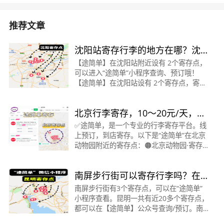
推荐文章
沈阳站寄存行李的地方在哪？沈
阳站寄存行李怎么收费？途简单
【途简单】在沈阳站附近设有 2个寄存点，
可以进入“途简单”小程序查询、预订哦！
寄存
【途简单】在沈阳站设有 2个寄存点，寄存
点的具体收费标准、营业时间、位置如下：
沈阳站寄存点：&nbsp; 1、沈阳站寄存
北京行李寄存，10～20元/天，快
点：收费：行李箱￥
速存取
✅途简单，是一个专业的行李寄存平台。线
上预订，到店寄存。以下是“途简单”在北京
动物园附近的寄存点：🟠北京动物园·寄存
点时间：08:00～19:00收费：背包10元/
天，行李箱20元/天位置：距动物园地铁站-
南屏步行街可以寄存行李吗？在
A口约100米，动物园
哪里？南屏步行街寄存怎么收
南屏步行街有3个寄存点，可以在“途简单”
小程序查看。昆明一共有近20多个寄存点，
费？
都可以在【途简单】公众号查询/预订。南
屏步行街的三个寄存点如下:1、南屏步行街