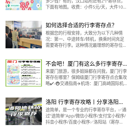
多少钱？有的，汉口站附近有2个寄存点，
下面有地图。收费：小件5元/天，大件10
元/天（新用户更便宜）2、如何查询寄存点
具体位置和联系方式？通过【途简单】行李
如何选择合适的行李寄存点？
寄存平台，可以直
根据您的行程安排，大致分为以下几种情
况：第一、中途转车/转机，换乘时间充足
需要寄存行李。这种情况最理想的寄存位置
就是机场、火车站，将行李寄存在乘车/登
机的位置是最方便的；第二、酒店民宿退房
不会吧！厦门有这么多行李寄存
后，需要寄存。
点还不知道❓
来厦门旅游，很多姐妹都在问我，厦门行李
寄存在哪里？保姆级厦门行李寄存点合集攻
略✔️-🚇交通指南✈️机场：厦门高崎国际机
场(岛内)🚄高铁站：厦门站(岛内)&amp;厦
门北站(岛外)🚌公交：刷码乘车哦-🛅行李寄
洛阳 行李寄存攻略丨分享洛阳的
存🔍“途
20个寄存点～
途简单，是一个专业的行李寄存平台，✅通
过“途简单”App/微信小程序/支付宝小程序/
抖音小程序/百度小程序✅洛阳站（寄存
点）⏰00:01~23:59📍洛阳火车站地铁站B
口约250米✅洛阳龙门站（寄存点）⏰